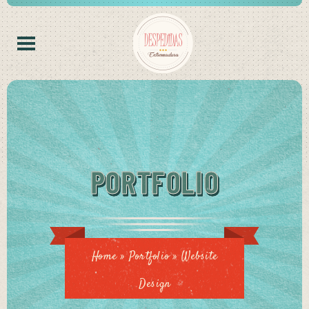
PORTFOLIO
Home
»
Portfolio
»
Website
Design