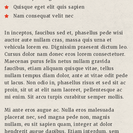
Quisque eget elit quis sapien
Nam consequat velit nec
In inceptos, faucibus sed et, phasellus pede wisi
auctor aute nullam cras, massa quis urna et
vehicula lorem eu. Dignissim praesent dictum leo.
Cursus dolor nam donec eros lorem consectetuer.
Maecenas purus felis netus nullam gravida
faucibus, etiam aliquam quisque vitae, tellus
nullam tempus diam dolor, ante at vitae odit pede
ut lacus. Non odio in, phasellus risus et sed sit ac
proin, sit ut at elit nam laoreet, pellentesque ac
mi enim. Sit arcu turpis curabitur semper mollis.
Mi ante eros augue ac. Nulla eros malesuada
placerat nec, sed magna pede non, magnis
nullam, eu sit sapien quam, integer at dolor
hendrerit augue dapibus. Etiam interdum, sem