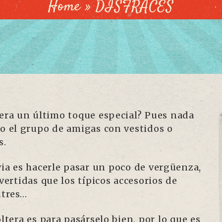
Home
»
DISFRACES
tera un último toque especial? Pues nada
do el grupo de amigas con vestidos o
s.
via es hacerle pasar un poco de vergüenza,
rtidas que los típicos accesorios de
utres…
era es para pasárselo bien, por lo que es